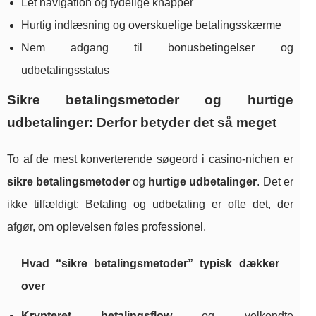
Let navigation og tydelige knapper
Hurtig indlæsning og overskuelige betalingsskærme
Nem adgang til bonusbetingelser og
udbetalingsstatus
Sikre betalingsmetoder og hurtige
udbetalinger: Derfor betyder det så meget
To af de mest konverterende søgeord i casino-nichen er
sikre betalingsmetoder
og
hurtige udbetalinger
. Det er
ikke tilfældigt: Betaling og udbetaling er ofte det, der
afgør, om oplevelsen føles professionel.
Hvad “sikre betalingsmetoder” typisk dækker
over
Krypteret betalingsflow
og velkendte