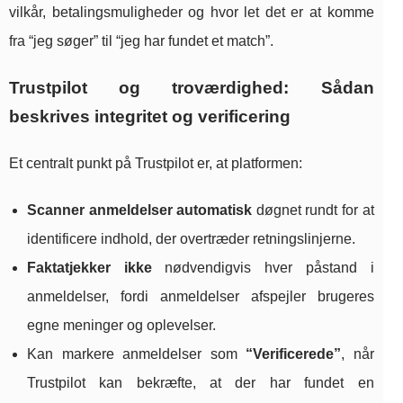
vilkår, betalingsmuligheder og hvor let det er at komme
fra “jeg søger” til “jeg har fundet et match”.
Trustpilot og troværdighed: Sådan
beskrives integritet og verificering
Et centralt punkt på Trustpilot er, at platformen:
Scanner anmeldelser automatisk
døgnet rundt for at
identificere indhold, der overtræder retningslinjerne.
Faktatjekker ikke
nødvendigvis hver påstand i
anmeldelser, fordi anmeldelser afspejler brugeres
egne meninger og oplevelser.
Kan markere anmeldelser som
“Verificerede”
, når
Trustpilot kan bekræfte, at der har fundet en