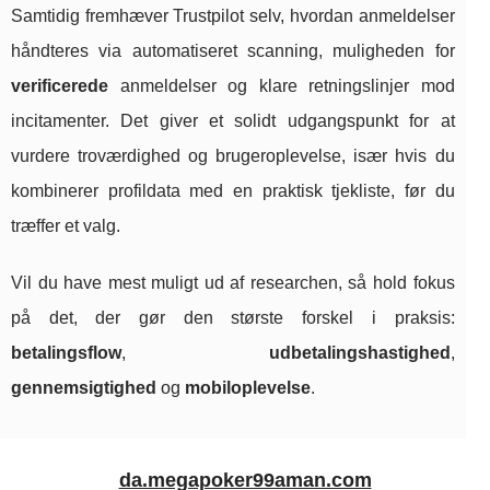
Samtidig fremhæver Trustpilot selv, hvordan anmeldelser
håndteres via automatiseret scanning, muligheden for
verificerede
anmeldelser og klare retningslinjer mod
incitamenter. Det giver et solidt udgangspunkt for at
vurdere troværdighed og brugeroplevelse, især hvis du
kombinerer profildata med en praktisk tjekliste, før du
træffer et valg.
Vil du have mest muligt ud af researchen, så hold fokus
på det, der gør den største forskel i praksis:
betalingsflow
,
udbetalingshastighed
,
gennemsigtighed
og
mobiloplevelse
.
da.megapoker99aman.com