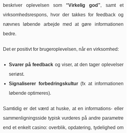
beskriver oplevelsen som
“Virkelig god”
, samt et
virksomhedsrespons, hvor der takkes for feedback og
nævnes løbende arbejde med at gøre informationen
bedre.
Det er positivt for brugeroplevelsen, når en virksomhed:
Svarer på feedback
og viser, at den tager oplevelser
seriøst.
Signaliserer forbedringskultur
(fx at informationen
løbende optimeres).
Samtidig er det værd at huske, at en informations- eller
sammenligningsside typisk vurderes på andre parametre
end et enkelt casino: overblik, opdatering, tydelighed om