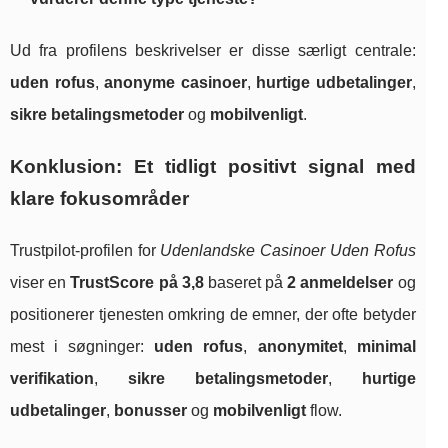
Ud fra profilens beskrivelser er disse særligt centrale:
uden rofus
,
anonyme casinoer
,
hurtige udbetalinger
,
sikre betalingsmetoder
og
mobilvenligt
.
Konklusion: Et tidligt positivt signal med
klare fokusområder
Trustpilot-profilen for
Udenlandske Casinoer Uden Rofus
viser en
TrustScore på 3,8
baseret på
2 anmeldelser
og
positionerer tjenesten omkring de emner, der ofte betyder
mest i søgninger:
uden rofus
,
anonymitet
,
minimal
verifikation
,
sikre betalingsmetoder
,
hurtige
udbetalinger
,
bonusser
og
mobilvenligt
flow.