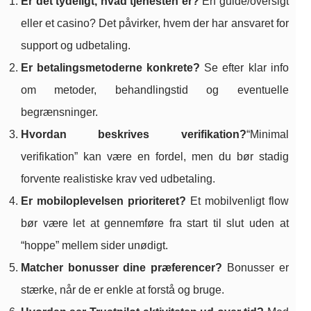
Er det tydeligt, hvad tjenesten er?
En guide/oversigt
eller et casino? Det påvirker, hvem der har ansvaret for
support og udbetaling.
Er betalingsmetoderne konkrete?
Se efter klar info
om metoder, behandlingstid og eventuelle
begrænsninger.
Hvordan beskrives verifikation?
“Minimal
verifikation” kan være en fordel, men du bør stadig
forvente realistiske krav ved udbetaling.
Er mobiloplevelsen prioriteret?
Et mobilvenligt flow
bør være let at gennemføre fra start til slut uden at
“hoppe” mellem sider unødigt.
Matcher bonusser dine præferencer?
Bonusser er
stærke, når de er enkle at forstå og bruge.