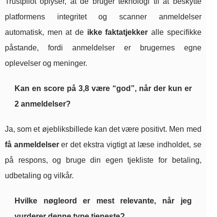
Trustpilot oplyser, at de bruger teknologi til at beskytte
platformens integritet og scanner anmeldelser
automatisk, men at de
ikke faktatjekker
alle specifikke
påstande, fordi anmeldelser er brugernes egne
oplevelser og meninger.
Kan en score på 3,8 være “god”, når der kun er
2 anmeldelser?
Ja, som et øjebliksbillede kan det være positivt. Men med
få anmeldelser
er det ekstra vigtigt at læse indholdet, se
på respons, og bruge din egen tjekliste for betaling,
udbetaling og vilkår.
Hvilke nøgleord er mest relevante, når jeg
vurderer denne type tjeneste?