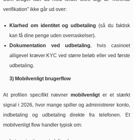
verifikation” ikke går ud over:
Klarhed om identitet og udbetaling
(så du faktisk
kan få dine penge uden overraskelser).
Dokumentation ved udbetaling
, hvis casinoet
alligevel kræver KYC ved større beløb eller ved første
udbetaling.
3) Mobilvenligt brugerflow
At profilen specifikt nævner
mobilvenligt
er et stærkt
signal i 2026, hvor mange spiller og administrerer konto,
indbetaling og udbetaling direkte fra telefonen. Et
mobilvenligt flow handler typisk om: