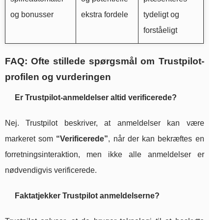
og bonusser
ekstra fordele
tydeligt og
forståeligt
FAQ: Ofte stillede spørgsmål om Trustpilot-
profilen og vurderingen
Er Trustpilot-anmeldelser altid verificerede?
Nej. Trustpilot beskriver, at anmeldelser kan være
markeret som
“Verificerede”
, når der kan bekræftes en
forretningsinteraktion, men ikke alle anmeldelser er
nødvendigvis verificerede.
Faktatjekker Trustpilot anmeldelserne?